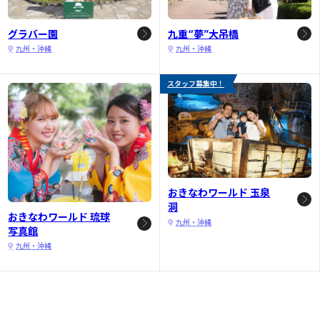
グラバー園
九重“夢”大吊橋
九州・沖縄
九州・沖縄
スタッフ募集中！
おきなわワールド 玉泉
洞
おきなわワールド 琉球
九州・沖縄
写真館
九州・沖縄