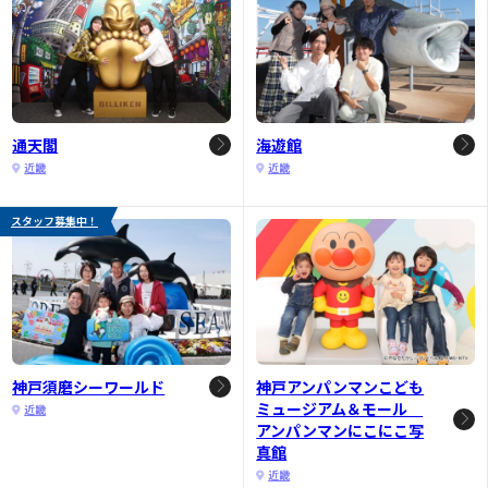
通天閣
海遊館
近畿
近畿
スタッフ募集中！
神戸須磨シーワールド
神戸アンパンマンこども
ミュージアム＆モール
近畿
アンパンマンにこにこ写
真館
近畿