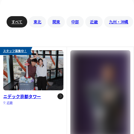
すべて
東北
関東
中部
近畿
九州・沖縄
スタッフ募集中！
ニデック京都タワー
近畿