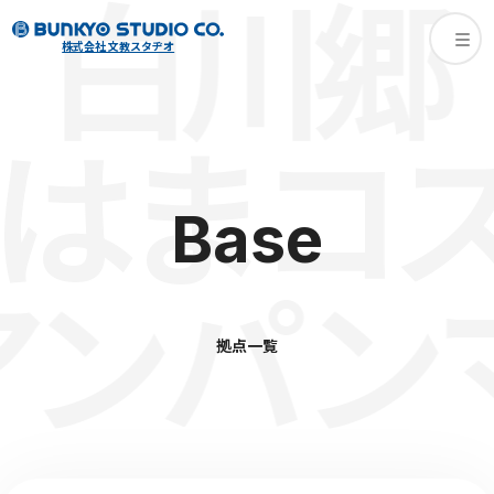
白川郷
株式会社 文教スタヂオ
まコスモ
Base
ンマンこ
拠点一覧