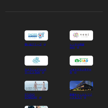
想い出アミーゴ
レンタル琉装
veni
カメラシェアリング
フォトスタジオチャ
サービス PaN
オ
STUDIO
彦根キャッスル リゾ
SOMEDAY
ート＆スパ