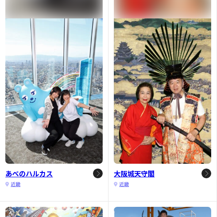
あべのハルカス
大阪城天守閣
近畿
近畿