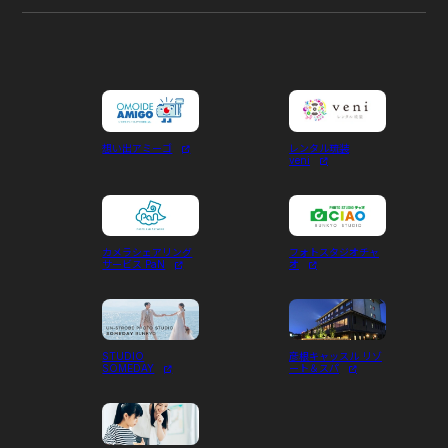
想い出アミーゴ
レンタル琉装
veni
カメラシェアリング
フォトスタジオチャ
サービス PaN
オ
STUDIO
彦根キャッスル リゾ
SOMEDAY
ート＆スパ