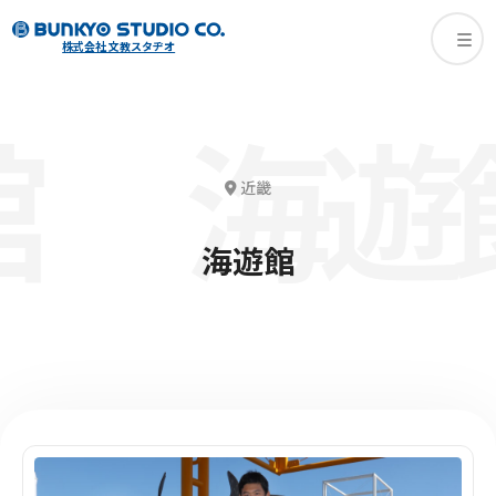
株式会社 文教スタヂオ
海遊
近畿
海遊館