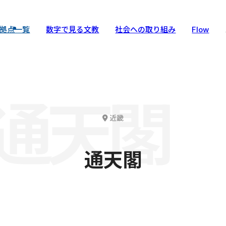
拠点一覧
数字で見る文教
社会への取り組み
Flow
通天閣
近畿
通天閣