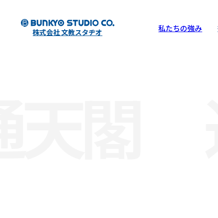
私たちの強み
株式会社 文教スタヂオ
通天閣