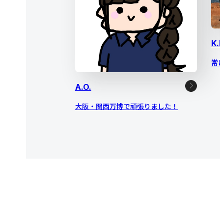
K.
常
A.O.
大阪・関西万博で頑張りました！