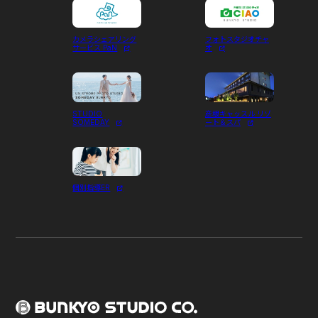
カメラシェアリング
フォトスタジオチャ
サービス PaN
オ
STUDIO
彦根キャッスル リゾ
SOMEDAY
ート＆スパ
個別指導ER