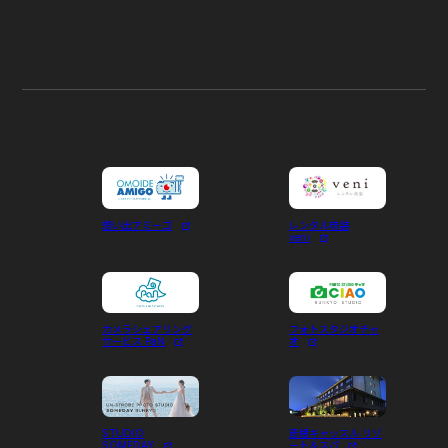
想い出アミーゴ
レンタル琉装
veni
カメラシェアリング
フォトスタジオチャ
サービス PaN
オ
STUDIO
彦根キャッスル リゾ
SOMEDAY
ート＆スパ