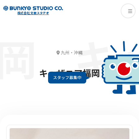
株式会社 文教スタヂオ
岡
キッ
九州・沖縄
キッザニア福岡
スタッフ募集中