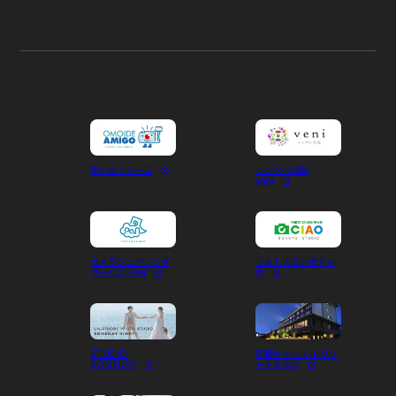
想い出アミーゴ
レンタル琉装
veni
カメラシェアリング
フォトスタジオチャ
サービス PaN
オ
STUDIO
彦根キャッスル リゾ
SOMEDAY
ート＆スパ