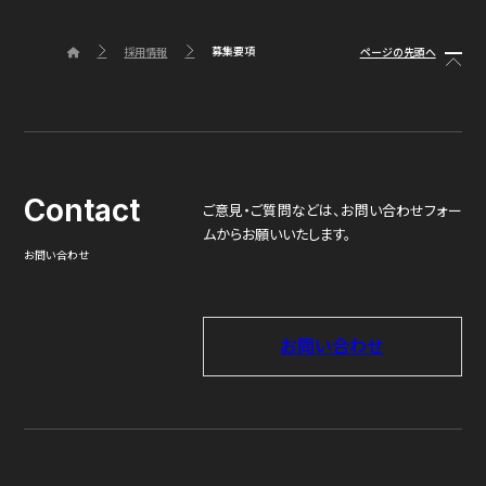
採用の場合はお電話もしくはメールでその旨ご
連絡致します。不採用の場合は不採用通知と履
募集要項
ページの先頭へ
採用情報
筆記試験
歴書を郵便にてお返し致します。
作文試験を出題します。
Contact
ご意見・ご質問などは、
お問い合わせフォー
ムからお願いいたします。
お問い合わせ
4
お問い合わせ