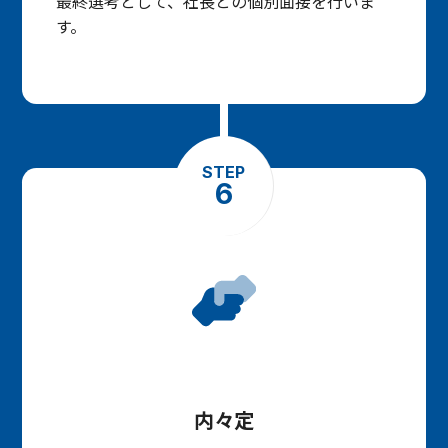
最終選考として、社長との個別面接を行いま
す。
STEP
6
内々定