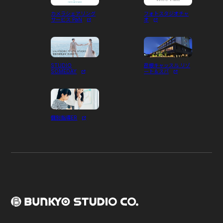
カメラシェアリング
フォトスタジオチャ
サービス PaN
オ
内々定
選考を通過された方には、内々定をメールもし
STUDIO
彦根キャッスル リゾ
SOMEDAY
ート＆スパ
くはお電話にてお知らせします。入社意思を確
採用
認し、内定に向けた最終ステップへ進んでいた
トッ
だきます。
プ
個別指導ER
文教
を知
る
求め
る人
物像