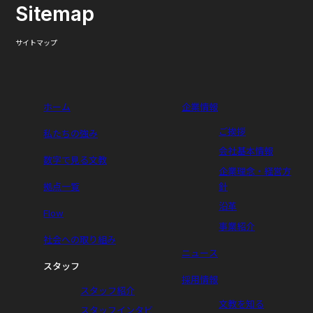
Sitemap
面接（個別）
サイトマップ
筆記試験を通過された方は採用担当者と個別面
接を行います。
ホーム
企業情報
ご挨拶
私たちの強み
会社基本情報
数字で見る文教
企業理念・経営方
拠点一覧
針
5
沿革
Flow
事業紹介
社会への取り組み
ニュース
スタッフ
採用情報
スタッフ紹介
文教を知る
スタッフインタビ