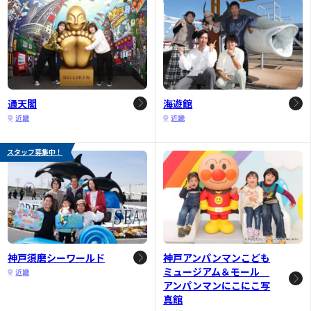
通天閣
海遊館
近畿
近畿
スタッフ募集中！
神戸須磨シーワールド
神戸アンパンマンこども
ミュージアム＆モール
近畿
アンパンマンにこにこ写
真館