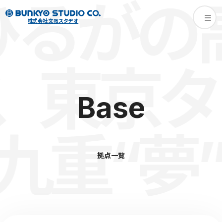
るがの高
株式会社 文教スタヂオ
東京タワ
Base
重“夢”大
拠点一覧