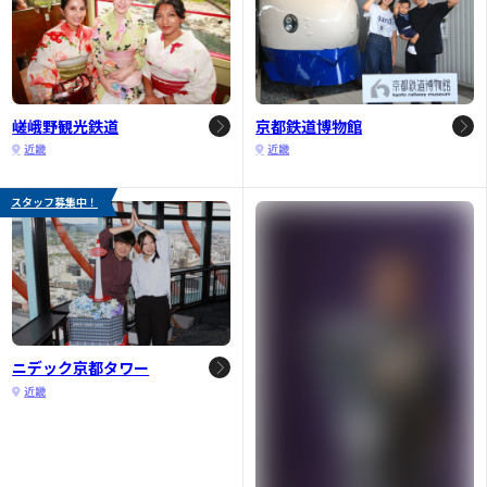
嵯峨野観光鉄道
京都鉄道博物館
近畿
近畿
スタッフ募集中！
ニデック京都タワー
近畿