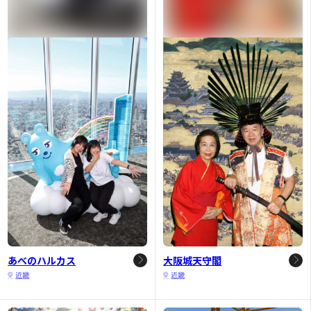
あべのハルカス
大阪城天守閣
近畿
近畿