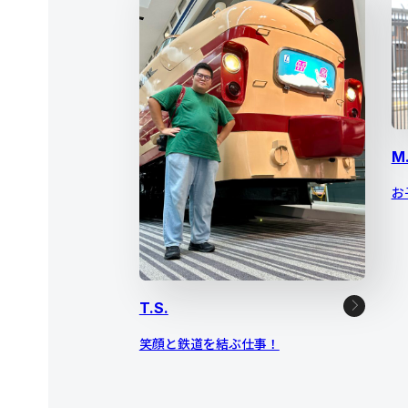
M
お
T.S.
笑顔と鉄道を結ぶ仕事！