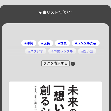
記事リスト"#笑顔"
沖縄
琉装
写真
レンタル衣装
スタジオ
卒業レンタル
想い出
ロケフォト
思い出
記念
タグを表示する
記念写真
エンターテイメント
ウェディング
旅行
大人
観光
シニア
笑顔
カップル
観光地
ファミリー
楽しい
カメラマン
エンターテイナー
セルフ写真
自撮り