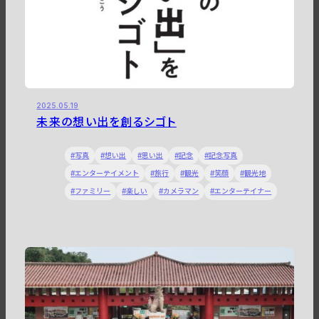
2025.05.19
未来の想い出を創るシゴト
写真
想い出
思い出
記念
記念写真
エンターテイメント
旅行
観光
笑顔
観光地
ファミリー
楽しい
カメラマン
エンターテイナー