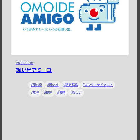
2024.10.10
想い出アミーゴ
想い出
思い出
記念写真
エンターテイメント
旅行
観光
笑顔
楽しい