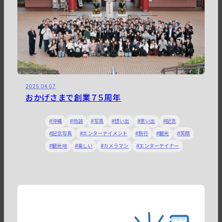
2025.04.07
おかげさまで創業７５周年
沖縄
琉装
写真
想い出
思い出
記念
記念写真
エンターテイメント
旅行
観光
笑顔
観光地
楽しい
カメラマン
エンターテイナー