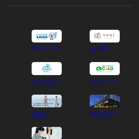
想い出アミーゴ
レンタル琉装
veni
カメラシェアリング
フォトスタジオチャ
サービス PaN
オ
STUDIO
彦根キャッスル リゾ
SOMEDAY
ート＆スパ