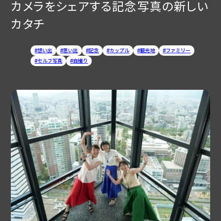
カメラをシェアする記念写真の新しい
カタチ
想い出
思い出
記念
カップル
観光地
ファミリー
セルフ写真
自撮り