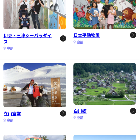
日本平動物園
伊豆・三津シーパラダイ
ス
中部
中部
白川郷
立山室堂
中部
中部