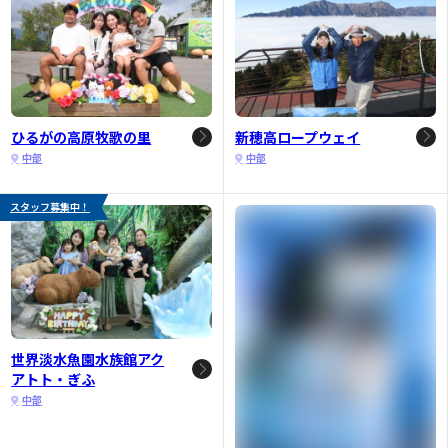
ひるがの高原牧歌の里
新穂高ロープウェイ
中部
中部
スタッフ募集中！
世界淡水魚園水族館アク
アトト・ぎふ
中部