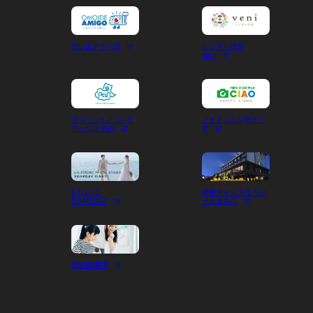
想い出アミーゴ
レンタル琉装
veni
カメラシェアリング
フォトスタジオチャ
サービス PaN
オ
STUDIO
彦根キャッスル リゾ
SOMEDAY
ート＆スパ
個別指導ER