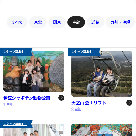
すべて
東北
関東
中部
近畿
九州・沖縄
スタッフ募集中！
スタッフ募集中！
伊豆シャボテン動物公園
大室山 登山リフト
中部
中部
スタッフ募集中！