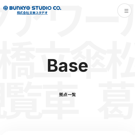
ワール
株式会社 文教スタヂオ
傘松公
Base
覧車
葛西
拠点一覧