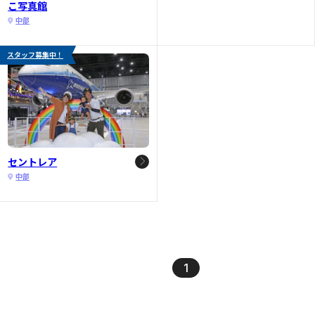
こ写真館
中部
スタッフ募集中！
セントレア
中部
1