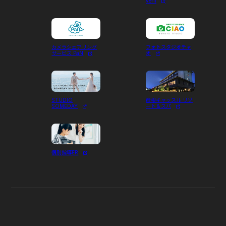
veni
カメラシェアリング
フォトスタジオチャ
サービス PaN
オ
STUDIO
彦根キャッスル リゾ
SOMEDAY
ート＆スパ
個別指導ER