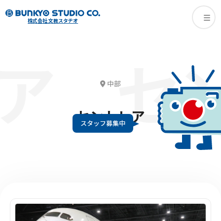
株式会社 文教スタヂオ
ア
セン
中部
セントレア
スタッフ募集中