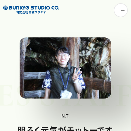
株式会社 文教スタヂオ
ES STAFF
N.T.
明るく元気がモットーです