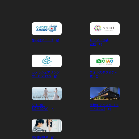
想い出アミーゴ
レンタル琉装
veni
カメラシェアリング
フォトスタジオチャ
サービス PaN
オ
STUDIO
彦根キャッスル リゾ
SOMEDAY
ート＆スパ
個別指導ER