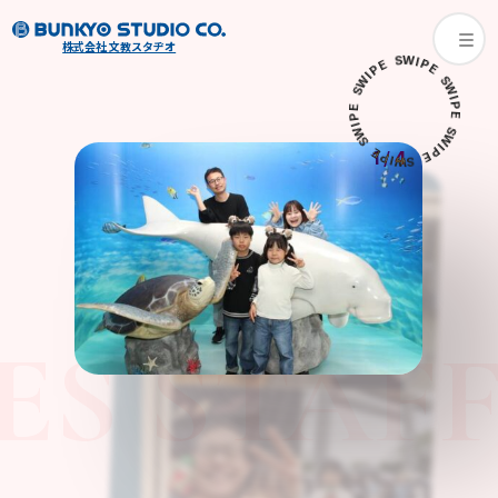
株式会社 文教スタヂオ
W
S
I
E
P
P
E
I
W
S
S
W
I
E
P
P
E
I
W
S
S
W
I
E
P
1
/
4
P
E
I
W
S
ES STAFF