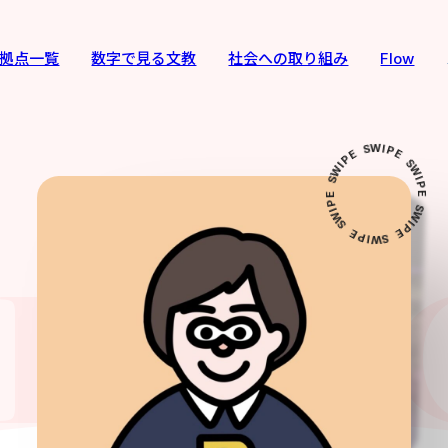
拠点一覧
数字で見る文教
社会への取り組み
Flow
W
S
I
E
P
P
E
I
W
S
W
S
I
E
P
P
E
I
W
S
W
S
I
E
P
P
E
I
W
S
F FA