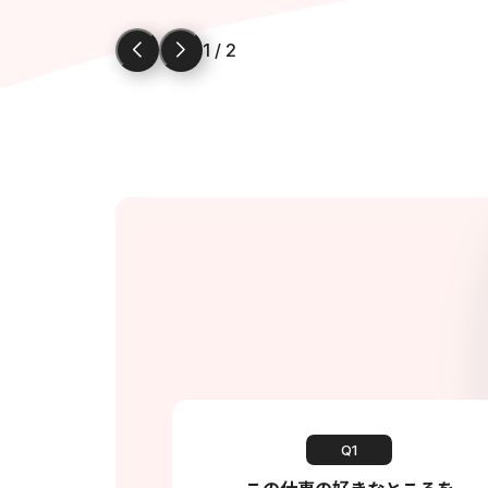
1
/
2
Q1