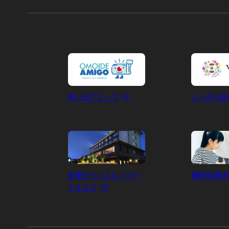
想い出アミーゴ
レンタル琉装
彦根キャッスル リゾー
個別指導ER
ト＆スパ