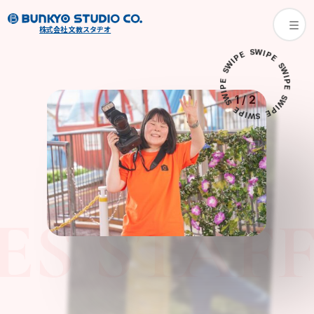
株式会社 文教スタヂオ
W
S
E
I
P
P
E
I
W
S
S
W
E
I
P
P
E
I
W
1
/
2
S
S
W
E
I
P
P
E
I
W
S
ES STAFF