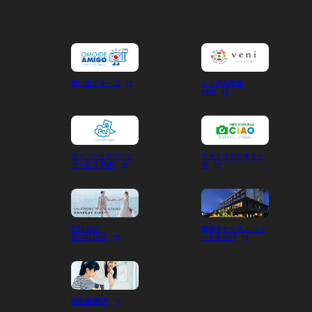
想い出アミーゴ
レンタル琉装
veni
カメラシェアリング
フォトスタジオチャ
サービス PaN
オ
STUDIO
彦根キャッスル リゾ
SOMEDAY
ート＆スパ
個別指導ER