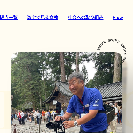
拠点一覧
数字で見る文教
社会への取り組み
Flow
W
S
I
E
P
P
E
I
W
S
S
W
I
E
P
P
E
I
W
S
S
W
I
E
P
P
E
I
W
S
F FA