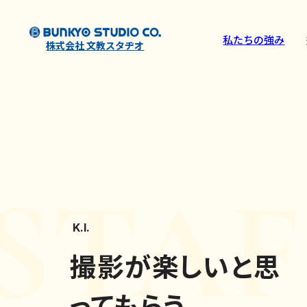
私たちの強み
株式会社 文教スタヂオ
STAF
K.I.
撮影が楽しいと思
ってもらう