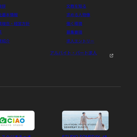
挨拶
文教を知る
社基本情報
求める人物像
業理念・経営方針
働く環境
革
募集要項
業紹介
求人エントリー
アルバイト・パート求人
トスタジオチャオ
STUDIO SOMEDAY