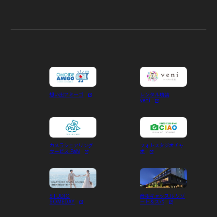
想い出アミーゴ
レンタル琉装
veni
カメラシェアリング
フォトスタジオチャ
サービス PaN
オ
STUDIO
彦根キャッスル リゾ
SOMEDAY
ート＆スパ