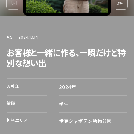
A.S.
2024.10.14
お客様と一緒に作る、一瞬だけど特
別な想い出
入社年
2024年
前職
学生
担当エリア
伊豆シャボテン動物公園