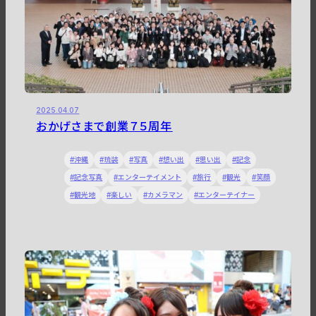
2025.04.07
おかげさまで創業７５周年
沖縄
琉装
写真
想い出
思い出
記念
記念写真
エンターテイメント
旅行
観光
笑顔
観光地
楽しい
カメラマン
エンターテイナー