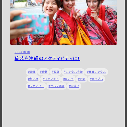
2024.10.10
琉装を沖縄のアクティビティに！
沖縄
琉装
写真
レンタル衣装
卒業レンタル
想い出
ロケフォト
思い出
記念
カップル
ファミリー
セルフ写真
自撮り