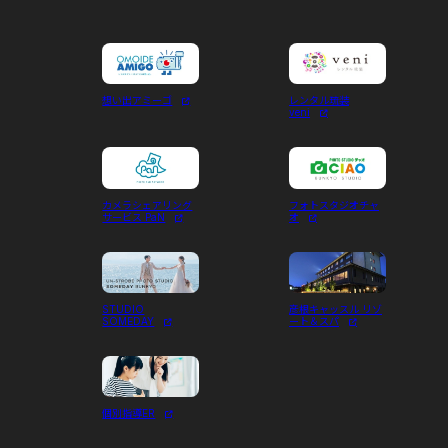
想い出アミーゴ
レンタル琉装
veni
カメラシェアリング
フォトスタジオチャ
サービス PaN
オ
STUDIO
彦根キャッスル リゾ
SOMEDAY
ート＆スパ
個別指導ER