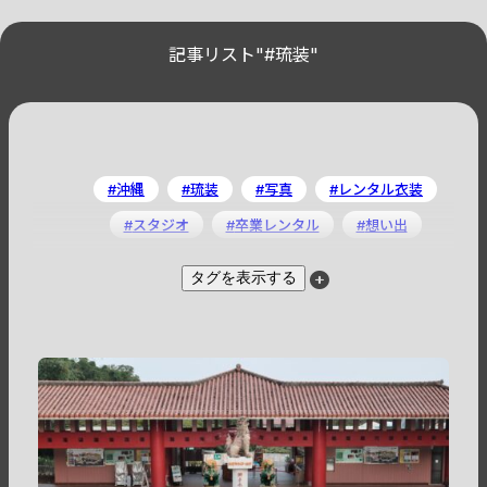
記事リスト"#琉装"
沖縄
琉装
写真
レンタル衣装
スタジオ
卒業レンタル
想い出
ロケフォト
思い出
記念
タグを表示する
記念写真
エンターテイメント
ウェディング
旅行
大人
観光
シニア
笑顔
カップル
観光地
ファミリー
楽しい
カメラマン
エンターテイナー
セルフ写真
自撮り